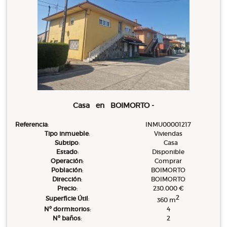
Casa en BOIMORTO -
Referencia
:
INMU00001217
Tipo inmueble
:
Viviendas
Subtipo
:
Casa
Estado
:
Disponible
Operación
:
Comprar
Población
:
BOIMORTO
Dirección
:
BOIMORTO
Precio
:
230.000 €
2
Superficie Útil
:
360 m
Nº dormitorios
:
4
Nº baños
:
2