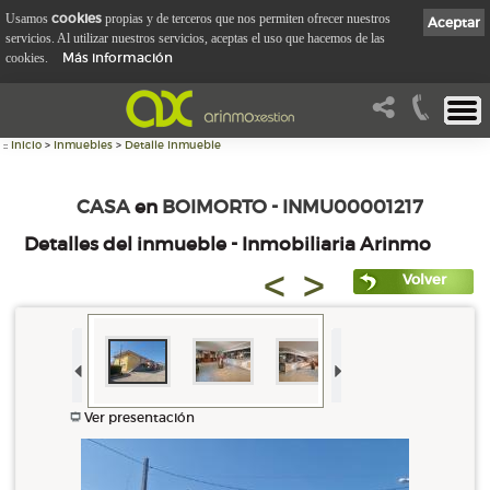
cookies
Usamos
propias y de terceros que nos permiten ofrecer nuestros
Aceptar
servicios. Al utilizar nuestros servicios, aceptas el uso que hacemos de las
Más información
cookies.
::
Inicio
>
Inmuebles
>
Detalle Inmueble
CASA
en
BOIMORTO - INMU00001217
Detalles del inmueble - Inmobiliaria Arinmo
<
>
Volver
Ver presentación