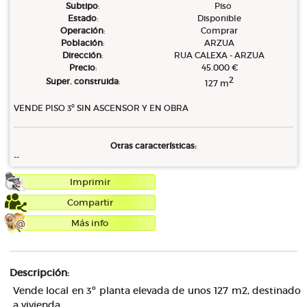
Subtipo
:
Piso
Estado
:
Disponible
Operación
:
Comprar
Población
:
ARZUA
Dirección
:
RUA CALEXA - ARZUA
Precio
:
45.000 €
2
Super. construida
:
127 m
VENDE PISO 3º SIN ASCENSOR Y EN OBRA
Otras características:
--
Imprimir
Compartir
Más info
Descripción:
Vende local en 3º planta elevada de unos 127 m2, destinado
a vivienda.