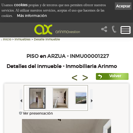
cookies
Usamos
propias y de terceros que nos permiten ofrecer nuestros
Aceptar
servicios. Al utilizar nuestros servicios, aceptas el uso que hacemos de las
Más información
cookies.
::
Inicio
>
Inmuebles
>
Detalle Inmueble
PISO
en
ARZUA - INMU00001227
Detalles del inmueble - Inmobiliaria Arinmo
<
>
Volver
Ver presentación