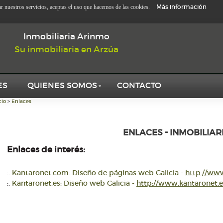
Más información
zar nuestros servicios, aceptas el uso que hacemos de las cookies.
Inmobiliaria Arinmo
Su inmobiliaria en Arzúa
ES
QUIENES SOMOS
CONTACTO
cio
>
Enlaces
ENLACES - INMOBILIAR
Enlaces de interés:
:.
Kantaronet.com: Diseño de páginas web Galicia -
http://ww
:.
Kantaronet.es: Diseño web Galicia -
http://www.kantaronet.e