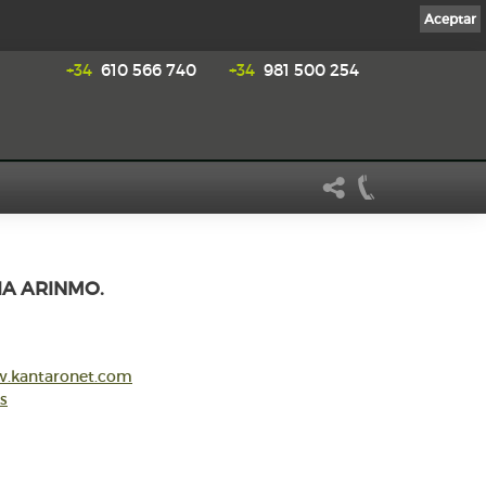
Aceptar
+34
610 566 740
+34
981 500 254
IA ARINMO.
w.kantaronet.com
s