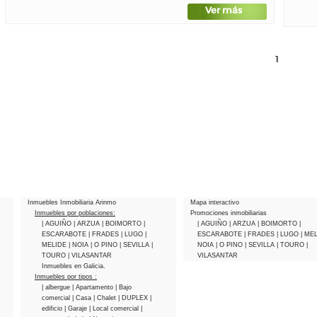
Ver más
1
Inmuebles Inmobiliaria Arinmo
Mapa interactivo
Inmuebles por poblaciones:
Promociones inmobiliarias
| AGUIÑO
| ARZUA
| BOIMORTO
|
| AGUIÑO
| ARZUA
| BOIMORTO
|
ESCARABOTE
| FRADES
| LUGO
|
ESCARABOTE
| FRADES
| LUGO
| ME
MELIDE
| NOIA
| O PINO
| SEVILLA
|
NOIA
| O PINO
| SEVILLA
| TOURO
|
TOURO
| VILASANTAR
VILASANTAR
Inmuebles en Galicia.
Inmuebles por tipos :
| albergue
| Apartamento
| Bajo
comercial
| Casa
| Chalet
| DUPLEX
|
edificio
| Garaje
| Local comercial
|