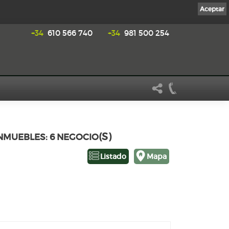
Aceptar
+34
610 566 740
+34
981 500 254
(S)
INMUEBLES: 6 NEGOCIO
Listado
Mapa