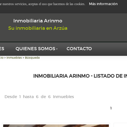
Más información
zar nuestros servicios, aceptas el uso que hacemos de las cookies.
Inmobiliaria Arinmo
Su inmobiliaria en Arzúa
ES
QUIENES SOMOS
CONTACTO
cio
>
Inmuebles
>
Búsqueda
INMOBILIARIA ARINMO - LISTADO DE 
Desde 1 hasta 6 de 6 Inmuebles
1