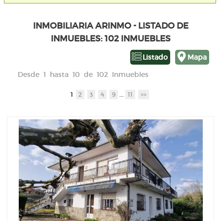
INMOBILIARIA ARINMO - LISTADO DE
INMUEBLES: 102 INMUEBLES
Listado
Mapa
Desde 1 hasta 10 de 102 Inmuebles
1
2
3
4
9
...
11
>>