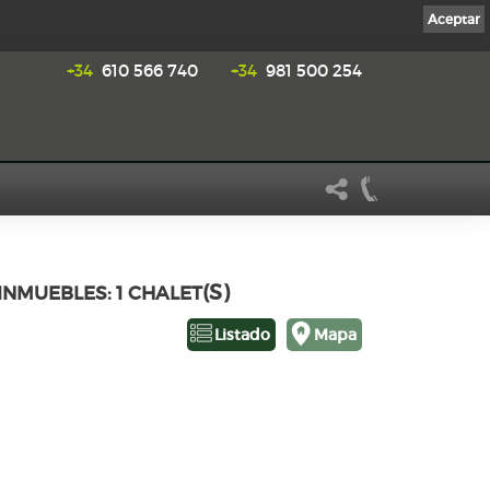
Aceptar
+34
610 566 740
+34
981 500 254
(S)
INMUEBLES: 1 CHALET
Listado
Mapa