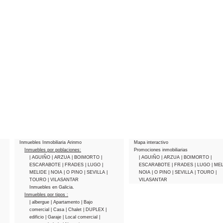
Inmuebles Inmobiliaria Arinmo
Mapa interactivo
Inmuebles por poblaciones:
Promociones inmobiliarias
| AGUIÑO
| ARZUA
| BOIMORTO
|
| AGUIÑO
| ARZUA
| BOIMORTO
|
ESCARABOTE
| FRADES
| LUGO
|
ESCARABOTE
| FRADES
| LUGO
| ME
MELIDE
| NOIA
| O PINO
| SEVILLA
|
NOIA
| O PINO
| SEVILLA
| TOURO
|
TOURO
| VILASANTAR
VILASANTAR
Inmuebles en Galicia.
Inmuebles por tipos :
| albergue
| Apartamento
| Bajo
comercial
| Casa
| Chalet
| DUPLEX
|
edificio
| Garaje
| Local comercial
|