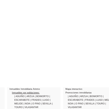
Inmuebles Inmobiliaria Arinmo
Mapa interactivo
Inmuebles por poblaciones:
Promociones inmobiliarias
| AGUIÑO
| ARZUA
| BOIMORTO
|
| AGUIÑO
| ARZUA
| BOIMORTO
|
ESCARABOTE
| FRADES
| LUGO
|
ESCARABOTE
| FRADES
| LUGO
| ME
MELIDE
| NOIA
| O PINO
| SEVILLA
|
NOIA
| O PINO
| SEVILLA
| TOURO
|
TOURO
| VILASANTAR
VILASANTAR