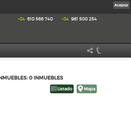
Aceptar
+34
610 566 740
+34
981 500 254
INMUEBLES: 0 INMUEBLES
Listado
Mapa