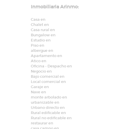
Inmobiliaria Arinmo:
Casa en
Chalet en
Casa rural en
Bungalow en
Estudio en
Piso en
albergue en
Apartamento en
Atico en
Oficina - Despacho en
Negocio en
Bajo comercial en
Local comercial en
Garaje en
Nave en
monte arbolado en
urbanizable en
Urbano directo en
Rural edificable en
Rural no edificable en
restaurar en
casa campo en