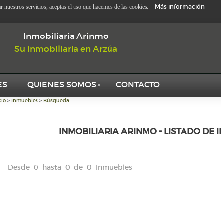
Más información
zar nuestros servicios, aceptas el uso que hacemos de las cookies.
Inmobiliaria Arinmo
Su inmobiliaria en Arzúa
ES
QUIENES SOMOS
CONTACTO
cio
>
Inmuebles
>
Búsqueda
INMOBILIARIA ARINMO - LISTADO DE 
Desde 0 hasta 0 de 0 Inmuebles