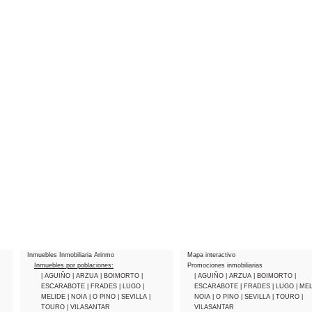
Inmuebles Inmobiliaria Arinmo
Mapa interactivo
Inmuebles por poblaciones:
Promociones inmobiliarias
| AGUIÑO
| ARZUA
| BOIMORTO
|
| AGUIÑO
| ARZUA
| BOIMORTO
|
ESCARABOTE
| FRADES
| LUGO
|
ESCARABOTE
| FRADES
| LUGO
| ME
MELIDE
| NOIA
| O PINO
| SEVILLA
|
NOIA
| O PINO
| SEVILLA
| TOURO
|
TOURO
| VILASANTAR
VILASANTAR