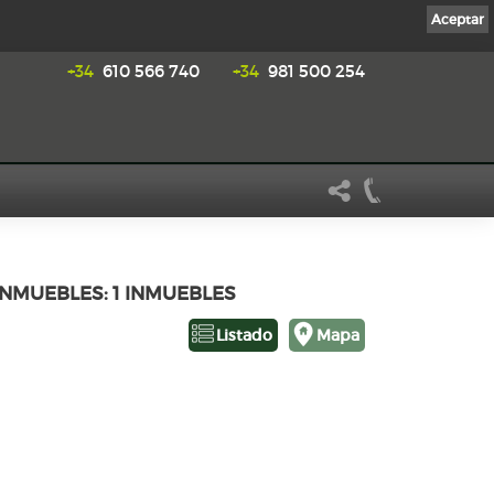
Aceptar
+34
610 566 740
+34
981 500 254
INMUEBLES: 1 INMUEBLES
Listado
Mapa