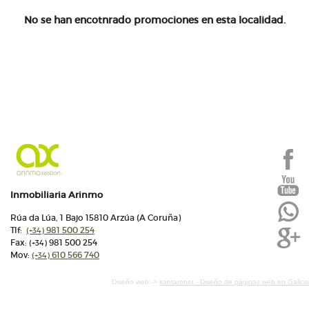
No se han encotnrado promociones en esta localidad.
Inmobiliaria Arinmo
Rúa da Lúa, 1 Bajo 15810 Arzúa (A Coruña)
Tlf:
981 500 254
(+34)
Fax:
981 500 254
(+34)
Mov:
610 566 740
(+34)
Diseño web:->
kantaronet - Diseño de páginas web en Galicia