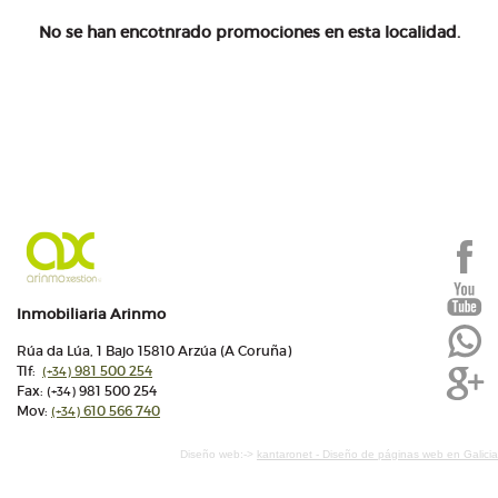
No se han encotnrado promociones en esta localidad.
Inmobiliaria Arinmo
Rúa da Lúa, 1 Bajo 15810 Arzúa (A Coruña)
Tlf:
981 500 254
(+34)
Fax:
981 500 254
(+34)
Mov:
610 566 740
(+34)
Diseño web:->
kantaronet - Diseño de páginas web en Galicia