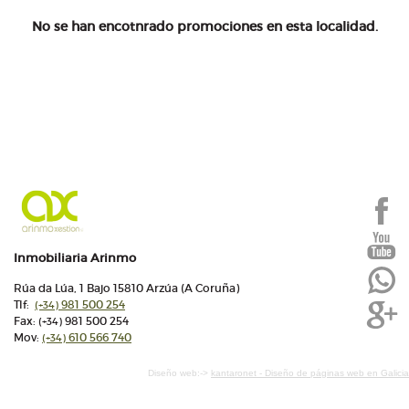
No se han encotnrado promociones en esta localidad.
Inmobiliaria Arinmo
Rúa da Lúa, 1 Bajo 15810 Arzúa (A Coruña)
Tlf:
981 500 254
(+34)
Fax:
981 500 254
(+34)
Mov:
610 566 740
(+34)
Diseño web:->
kantaronet - Diseño de páginas web en Galicia