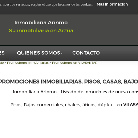
Más información
zar nuestros servicios, aceptas el uso que hacemos de las cookies.
Inmobiliaria Arinmo
Su inmobiliaria en Arzúa
ES
QUIENES SOMOS
CONTACTO
cio
>
Promociones inmobiliarias
>
Promociones en VILASANTAR
PROMOCIONES INMOBILIARIAS. PISOS, CASAS, BAJO
Inmobiliaria Arinmo - Listado de inmuebles de nueva con
Pisos, Bajos comerciales, chalets, áticos, dúplex... en
VILAS