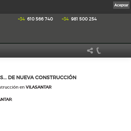
Aceptar
+34
610 566 740
+34
981 500 254
S... DE NUEVA CONSTRUCCIÓN
strucción en
VILASANTAR
ANTAR
: