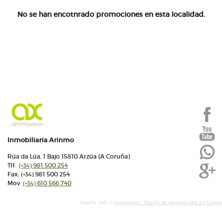
No se han encotnrado promociones en esta localidad.
Inmobiliaria Arinmo
Rúa da Lúa, 1 Bajo 15810 Arzúa (A Coruña)
Tlf:
981 500 254
(+34)
Fax:
981 500 254
(+34)
Mov:
610 566 740
(+34)
Diseño web:->
kantaronet - Diseño de páginas web en Galicia