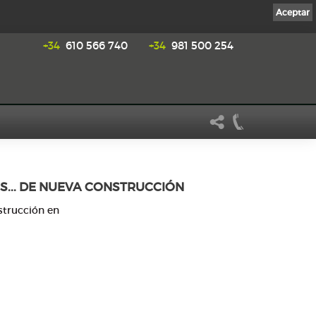
Aceptar
+34
610 566 740
+34
981 500 254
S... DE NUEVA CONSTRUCCIÓN
strucción en