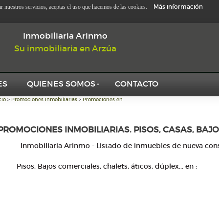
Más información
zar nuestros servicios, aceptas el uso que hacemos de las cookies.
Inmobiliaria Arinmo
Su inmobiliaria en Arzúa
ES
QUIENES SOMOS
CONTACTO
cio
>
Promociones inmobiliarias
>
Promociones en
PROMOCIONES INMOBILIARIAS. PISOS, CASAS, BAJO
Inmobiliaria Arinmo - Listado de inmuebles de nueva con
Pisos, Bajos comerciales, chalets, áticos, dúplex... en
: