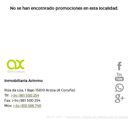
No se han encotnrado promociones en esta localidad.
Inmobiliaria Arinmo
Rúa da Lúa, 1 Bajo 15810 Arzúa (A Coruña)
Tlf:
981 500 254
(+34)
Fax:
981 500 254
(+34)
Mov:
610 566 740
(+34)
Diseño web:->
kantaronet - Diseño de páginas web en Galicia