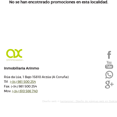
No se han encotnrado promociones en esta localidad.
Inmobiliaria Arinmo
Rúa da Lúa, 1 Bajo 15810 Arzúa (A Coruña)
Tlf:
981 500 254
(+34)
Fax:
981 500 254
(+34)
Mov:
610 566 740
(+34)
Diseño web:->
kantaronet - Diseño de páginas web en Galicia